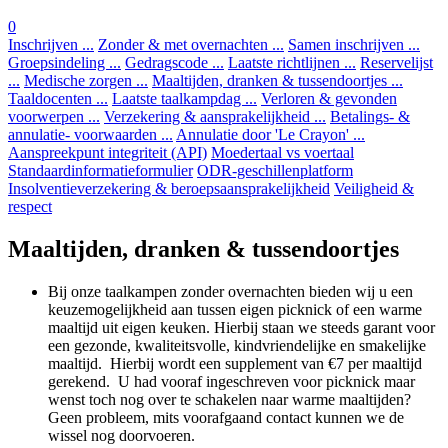
0
Inschrijven ...
Zonder & met overnachten ...
Samen inschrijven ...
Groepsindeling ...
Gedragscode ...
Laatste richtlijnen ...
Reservelijst
...
Medische zorgen ...
Maaltijden, dranken & tussendoortjes ...
Taaldocenten ...
Laatste taalkampdag ...
Verloren & gevonden
voorwerpen ...
Verzekering & aansprakelijkheid ...
Betalings- &
annulatie- voorwaarden ...
Annulatie door 'Le Crayon' ...
Aanspreekpunt integriteit (API)
Moedertaal vs voertaal
Standaardinformatieformulier
ODR-geschillenplatform
Insolventieverzekering & beroepsaansprakelijkheid
Veiligheid &
respect
Maaltijden, dranken & tussendoortjes
Bij onze taalkampen zonder overnachten bieden wij u een
keuzemogelijkheid aan tussen eigen picknick of een warme
maaltijd uit eigen keuken. Hierbij staan we steeds garant voor
een gezonde, kwaliteitsvolle, kindvriendelijke en smakelijke
maaltijd. Hierbij wordt een supplement van €7 per maaltijd
gerekend. U had vooraf ingeschreven voor picknick maar
wenst toch nog over te schakelen naar warme maaltijden?
Geen probleem, mits voorafgaand contact kunnen we de
wissel nog doorvoeren.